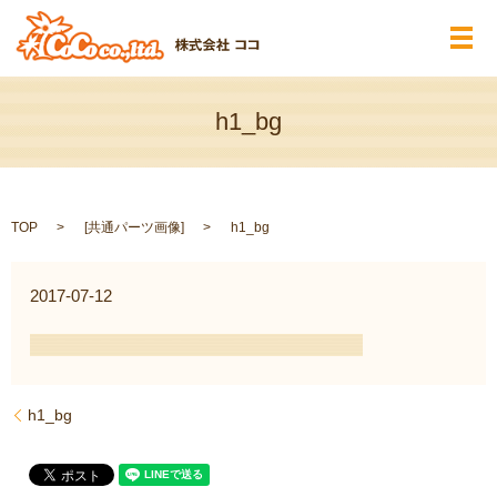
メ
h1_bg
TOP
[
共通パーツ画像
]
h1_bg
2017-07-12
h1_bg